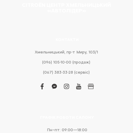
CITROËN ЦЕНТР ХМЕЛЬНИЦЬКИЙ
«АВТОЛІДЕР»
КОНТАКТИ
Хмельницький, пр-т Миру, 103/1
(096) 105-10-00 (продаж)
(067) 383-33-28 (сервіс)
facebook
facebook-
instagram
youtube
business
messenger
ГРАФІК РОБОТИ САЛОНУ
Пн–пт: 09:00—18:00