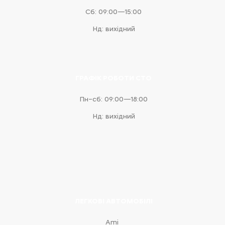
Сб: 09:00—15:00
Нд: вихідний
ГРАФІК РОБОТИ СТО
Пн–сб: 09:00—18:00
Нд: вихідний
ЛЕГКОВІ АВТОМОБІЛІ
Ami