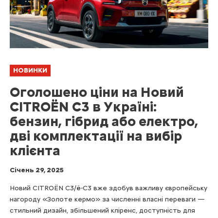
НОВИНКИ
Оголошено ціни на Новий
CITROЁN C3 в Україні:
бензин, гібрид або електро,
дві комплектації на вибір
клієнта
Cічень 29, 2025
Новий CITROЁN С3/ë-C3 вже здобув важливу європейську
нагороду «Золоте кермо» за численні власні переваги —
стильний дизайн, збільшений кліренс, доступність для