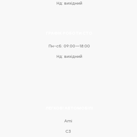
Нд: вихідний
ГРАФІК РОБОТИ СТО
Пн–сб: 09:00—18:00
Нд: вихідний
ЛЕГКОВІ АВТОМОБІЛІ
Ami
С3