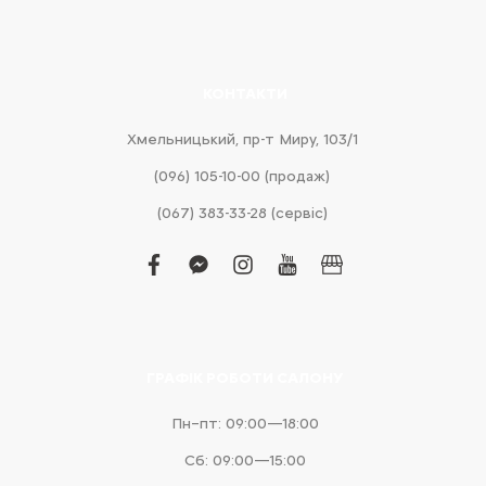
КОНТАКТИ
Хмельницький, пр-т Миру, 103/1
(096) 105-10-00 (продаж)
(067) 383-33-28 (сервіс)
facebook
facebook-
instagram
youtube
business
messenger
ГРАФІК РОБОТИ САЛОНУ
Пн–пт: 09:00—18:00
Сб: 09:00—15:00