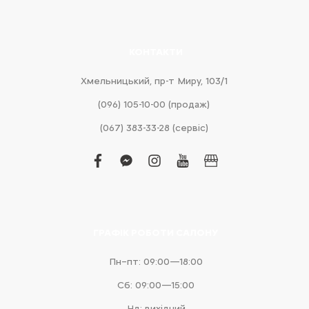
КОНТАКТИ
Хмельницький, пр-т Миру, 103/1
(096) 105-10-00 (продаж)
(067) 383-33-28 (сервіс)
facebook
facebook-
instagram
youtube
business
messenger
ГРАФІК РОБОТИ САЛОНУ
Пн–пт: 09:00—18:00
Сб: 09:00—15:00
Нд: вихідний