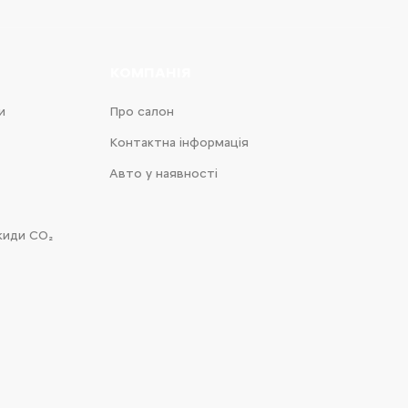
КОМПАНІЯ
и
Про салон
Контактна інформація
Авто у наявності
киди CO₂