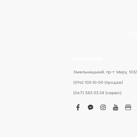
CI
КОНТАКТИ
Хмельницький, пр-т Миру, 103/
(096) 105-10-00 (продаж)
(067) 383-33-28 (сервіс)
facebook
facebook-
instagram
youtub
bus
messenger