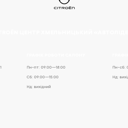
TROËN ЦЕНТР ХМЕЛЬНИЦЬКИЙ «АВТОЛІД
ГРАФІК РОБОТИ САЛОНУ
ГРАФІ
1
Пн–пт: 09:00—18:00
Пн–сб: 
Сб: 09:00—15:00
Нд: вих
Нд: вихідний
e
iness