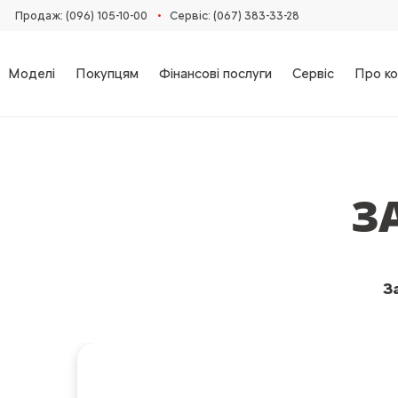
•
Продаж: (096) 105-10-00
Сервіс: (067) 383-33-28
Моделі
Покупцям
Фінансові послуги
Сервіс
Про ко
З
З