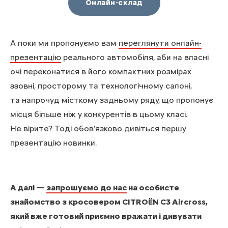
Онлайн-склад
А поки ми пропонуємо вам
переглянути онлайн-
презентацію
реального автомобіля, аби на власні
очі переконатися в його компактних розмірах
ззовні, просторому та технологічному салоні,
та напрочуд місткому задньому ряду, що пропонує
місця більше ніж у конкурентів в цьому класі.
Не вірите? Тоді обов’язково дивіться першу
презентацію новинки.
А далі —
запрошуємо до наc
на особисте
знайомство з кросовером CITROЁN C3 Aircross,
який вже готовий приємно вражати і дивувати