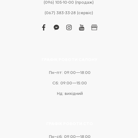
(096) 105-10-00 (продаж)
(067) 383-33-28 (сервіс)
facebook
facebook-
instagram
youtube
business
messenger
ГРАФІК РОБОТИ САЛОНУ
Пн–пт: 09:00—18:00
Сб: 09:00—15:00
Нд: вихідний
ГРАФІК РОБОТИ СТО
Пн–сб: 09:00—18:00