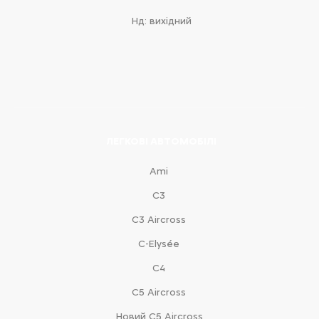
Нд: вихідний
ЛЕГКОВІ АВТОМОБІЛІ
Ami
С3
С3 Aircross
C-Elysée
С4
С5 Aircross
Новий С5 Aircross