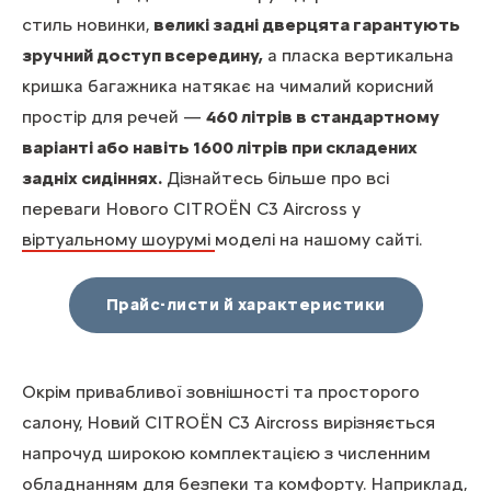
стиль новинки,
великі задні дверцята гарантують
зручний доступ всередину,
а пласка вертикальна
кришка багажника натякає на чималий корисний
простір для речей —
460 літрів в стандартному
варіанті або навіть 1600 літрів при складених
задніх сидіннях.
Дізнайтесь більше про всі
переваги Нового CITROЁN C3 Aircross у
віртуальному шоурумі
моделі на нашому сайті.
Прайс-листи й характеристики
Окрім привабливої зовнішності та просторого
салону, Новий CITROЁN C3 Aircross вирізняється
напрочуд широкою комплектацією з численним
обладнанням для безпеки та комфорту. Наприклад,