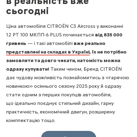
в реальність вже
сьогодні
Ціна автомобіля CITROЁN C3 Aircross у виконанні
1.2 PT 100 МКПП-6 PLUS починається
від 835 000
гривень
— і такі автомобілі
вже реально
представлені на складах в Україні
, їх не потрібно
замовляти та довго чекати, натомість можна
одразу купувати!
Таким чином, Бренд CITROЁN
дає чудову можливість познайомитись з «гарячою
новинкою» осіннього сезону 2025 року й одразу
стати одним з перших покупців автомобіля,
що ідеально поєднує стильний дизайн, гарну
практичність, економічний двигун, розширену
комплектацію тощо.