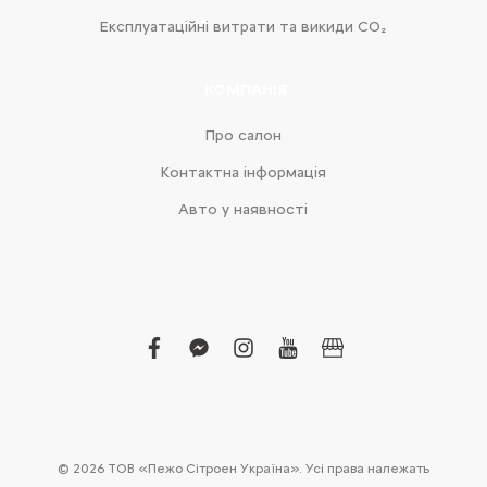
Експлуатаційні витрати та викиди CO₂
КОМПАНІЯ
Про салон
Контактна інформація
Авто у наявності
facebook
facebook-
instagram
youtube
business
messenger
© 2026 ТОВ «Пежо Сітроен Україна». Усі права належать