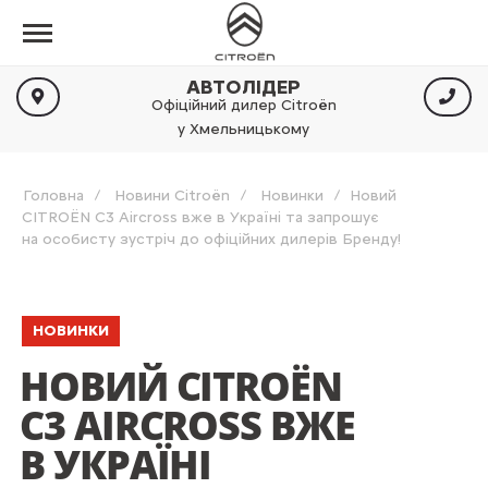
АВТОЛІДЕР
Офіційний дилер Citroën
у Хмельницькому
Головна
Новини Citroën
Новинки
Новий
CITROЁN C3 Aircross вже в Україні та запрошує
на особисту зустріч до офіційних дилерів Бренду!
НОВИНКИ
НОВИЙ CITROЁN
C3 AIRCROSS ВЖЕ
В УКРАЇНІ