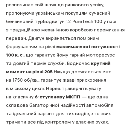
розпочинає свій шлях до ринкового успіху,
пропонуючи українським покупцям сучасний
бензиновий турбодвигун 1.2 PureTech 100 у парі
з традиційною механічною коробкою перемикання
передач. Двигун вирізняється помірним
форсуванням на рівні
максимальної потужності
100 к. с.,
що гарантує йому гарний моторесурс
та довгий термін служби. Водночас
крутний
момент на рівні 205 Нм,
що досягається вже
на 1750 об/хв.., гарантує жваві прискорення
в міському циклі. Нарешті, зверніть увагу
на класичну
6-ступеневу МКПП
— ще одна
складова багаторічної надійності автомобіля
та ідеальний варіант для тих водіїв, хто звик
тримати все під контролем у власних руках.