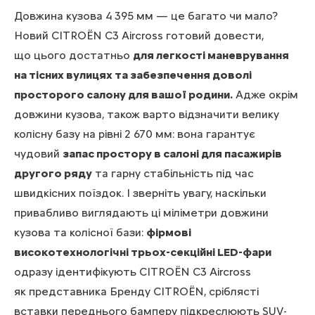
Довжина кузова 4 395 мм — це багато чи мало?
Новий CITROЁN C3 Aircross готовий довести,
що цього достатньо
для легкості маневрування
на тісних вулицях та забезпечення доволі
просторого салону для вашої родини.
Адже окрім
довжини кузова, також варто відзначити велику
колісну базу на рівні 2 670 мм: вона гарантує
чудовий
запас простору в салоні для пасажирів
другого ряду
та гарну стабільність під час
швидкісних поїздок. І зверніть увагу, наскільки
привабливо виглядають ці міліметри довжини
кузова та колісної бази:
фірмові
високотехнологічні трьох-секційні LED-фари
одразу ідентифікують CITROЁN C3 Aircross
як представника Бренду CITROЁN, сріблясті
вставки переднього бамперу підкреслюють SUV-