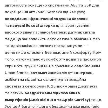
автомобіль оснащено системами ABS та ESP для
покращення активної безпеки під час руху,
передбачені фронтальні подушки безпеки
та надувні бокові шторки
для гарантування
високого рівня пасивної безпеки,
датчик світла
та дощу
забезпечить автоматичне вмикання фар
та «двірників» за поганих погодних умов —
це не лише елемент безпеки, але й комфорту. Крім
того, максимальному комфорту водія та пасажирів
сприяють зручні сидіння з приємним оздобленням
Urban Bronze,
автоматичний клімат-контроль,
амбієнтна підсвітка салону, мультимедійна
система з сенсорним 10,25-дюймовим дисплеєм
та легким
бездротовим підключенням
смартфонів (Android Auto та Apple CarPlay)
тощо.
Усе це й багато іншого обладнання вже включено